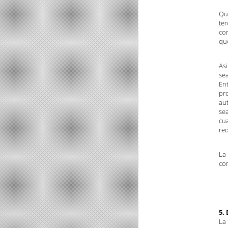
Qu
te
con
que
As
sea
En
pro
aut
se
cua
red
La 
con
5.
La 