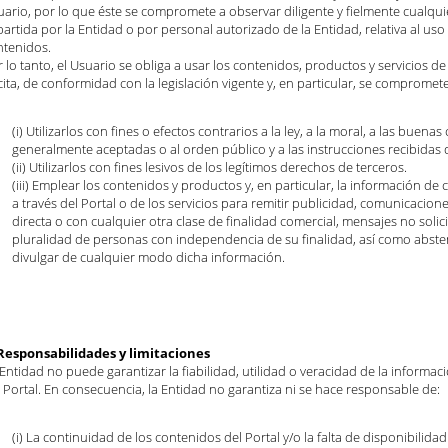
ario, por lo que éste se compromete a observar diligente y fielmente cualquie
artida por la Entidad o por personal autorizado de la Entidad, relativa al uso 
ntenidos.
 lo tanto, el Usuario se obliga a usar los contenidos, productos y servicios de
ícita, de conformidad con la legislación vigente y, en particular, se compromet
(i) Utilizarlos con fines o efectos contrarios a la ley, a la moral, a las buen
generalmente aceptadas o al orden público y a las instrucciones recibidas d
(ii) Utilizarlos con fines lesivos de los legítimos derechos de terceros.
(iii) Emplear los contenidos y productos y, en particular, la información de
a través del Portal o de los servicios para remitir publicidad, comunicacion
directa o con cualquier otra clase de finalidad comercial, mensajes no solic
pluralidad de personas con independencia de su finalidad, así como abste
divulgar de cualquier modo dicha información.
 Responsabilidades y limitaciones
Entidad no puede garantizar la fiabilidad, utilidad o veracidad de la informac
 Portal. En consecuencia, la Entidad no garantiza ni se hace responsable de:
(i) La continuidad de los contenidos del Portal y/o la falta de disponibilidad