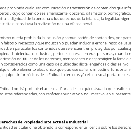
eda prohibida cualquier comunicación o transmisión de contenidos que infri
rceros y cuyo contenido sea amenazante, obsceno, difamatorio, pornográfico,
tra la dignidad de la persona o los derechos de la infancia, la legalidad vige
 incite o constituya la realización de una ofensa penal.
imismo queda prohibida la inclusión y comunicación de contenidos, por parte
n falsos o inexactos y que induzcan o puedan inducir a error al resto de usua
tidad, en particular los contenidos que se encuentren protegidos por cuales
piedad intelectual o industrial, pertenecientes a terceras personas, cuando 
orización del titular de los derechos, menoscaben o desprestigien la fama o c
an considerados como una caso de publicidad ilícita, engañosa o desleal y/o 
lquier otro elemento electrónico que pudiese dañar o impedir el funcionamien
, equipos informáticos de la Entidad o terceros y/o el acceso al portal del res
Entidad podrá prohibir el acceso al Portal de cualquier Usuario que realice c
ductas referenciadas, con carácter enunciativo y no limitativo, en el present
 Derechos de Propiedad Intelectual e Industrial
Entidad es titular o ha obtenido la correspondiente licencia sobre los derec