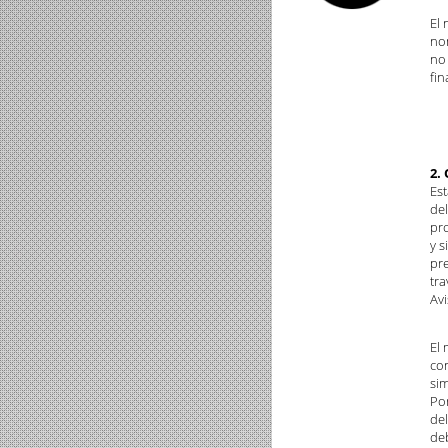
El 
no
no
fin
2.
Es
del
pro
y s
pre
tra
Avi
El 
con
sim
Por
del
de