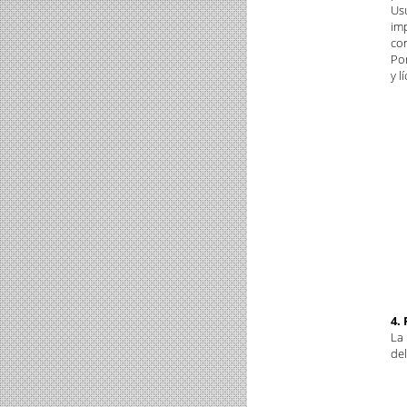
Usu
imp
co
Por
y l
4.
La 
del