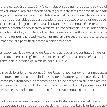
para la utilización, prestación y/o contratación de algún producto o servicio of
tal, el Usuario debiera proceder a su registro, éste será responsable de apor
ita, garantizando la autenticidad de todos aquellos datos que introduzca a la
mularios preestablecidos para acceder a los productos o servicios de que se 
nsecuencia del registro, se dotara al Usuario de una contraseña, éste se co
igente y a mantener en secreto la misma. En consecuencia, los Usuarios son 
ecuada custodia y confidencialidad de cualesquiera identificadores y/o contr
ministrados por la Entidad, y se comprometen a no ceder su uso a terceros, y
rmanente, ni a permitir su acceso a personas ajenas.
á responsabilidad exclusiva del Usuario la utilización y/o contratación de los
 cualquier tercero ilegítimo que emplee a tal efecto una contraseña a causa
igente o de la pérdida de la misma por el Usuario.
virtud de lo anterior, es obligación del Usuario notificar de forma inmediata a
ho que permita el uso indebido de los identificadores y/o contraseñas, tales 
acceso no autorizado a los mismos, con el fin de proceder a su inmediata can
muniquen tales hechos, la Entidad quedará eximida de cualquier responsabi
ivarse del uso indebido de los identificadores o contraseñas por terceros no
todo caso, el acceso, navegación y uso del Portal y, en su caso, el uso o contr
ductos que sean ofrecidos a través del mismo se hace bajo la única y exclusi