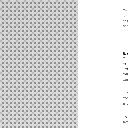
En 
ser
res
for
3.
El 
pre
Ent
del
par
El 
co
ell
La 
exc