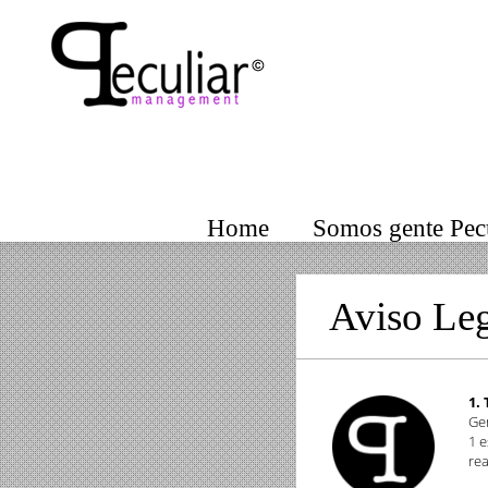
Home
Somos gente Pecu
Aviso Le
1.
Gen
1 e
rea