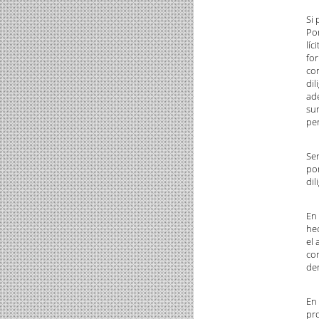
Si 
Por
líc
for
co
dil
ad
su
pe
Ser
por
dil
En 
hec
el 
co
der
En 
pro