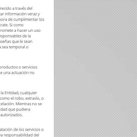
recido a través del
tar información veraz y
 hora de cumplimentar los
trate. Si como
mpromete a hacer un uso
responsables de la
aseñas que le sean
a sea temporal o
 productos o servicios
 de una actuación no
 la Entidad, cualquier
como el robo, extravío, o
celación. Mientras no se
lidad que pudiera
 autorizados.
atación de los servicios o
va responsabilidad del