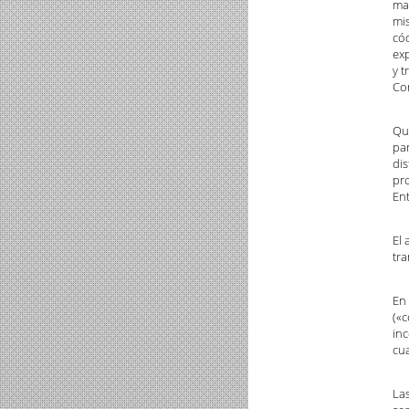
mat
mis
cód
exp
y t
Co
Qu
pa
dis
pro
Ent
El
tra
En 
(«c
inc
cu
Las