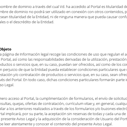
nombre de dominio a través del cual Vd. ha accedido al Portal es titularidad d
mbre de dominio no podrá ser utilizado en conexión con otros contenidos, p
 sean titularidad de la Entidad, ni de ninguna manera que pueda causar confu
ales o el descrédito de la Entidad.
 Objeto
ta página de Información legal recoge las condiciones de uso que regulan el 
 Portal, así como las responsabilidades derivadas de la utilización, prestación
ductos o servicios que, en su caso, puedan ser ofrecidos, así como de los co
in perjuicio de que la Entidad pueda establecer condiciones particulares que r
stación y/o contratación de productos o servicios que, en su caso, sean ofrec
vés del Portal. En todo caso, dichas condiciones particulares formarán parte 
so Legal.
mero acceso al Portal, la cumplimentación de formularios, el envío de solicit
sultas, quejas, ofertas de contratación, currículum vitae y, en general, cualq
ilar a los anteriores realizados a través de los formularios y/o buzones electr
tal implicará, por su parte, la aceptación sin reservas de todas y cada una de
 presente Aviso Legal y la adquisición de la consideración de Usuario del Por
be leer atentamente y conocer el contenido del presente Aviso Legal.