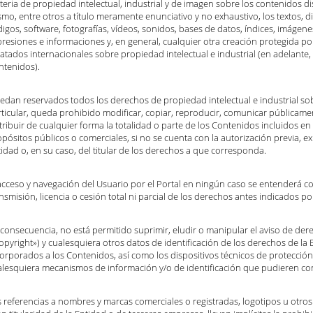
eria de propiedad intelectual, industrial y de imagen sobre los contenidos di
mo, entre otros a título meramente enunciativo y no exhaustivo, los textos, di
igos, software, fotografías, vídeos, sonidos, bases de datos, índices, imágene
resiones e informaciones y, en general, cualquier otra creación protegida p
ratados internacionales sobre propiedad intelectual e industrial (en adelante
ntenidos).
edan reservados todos los derechos de propiedad intelectual e industrial sob
rticular, queda prohibido modificar, copiar, reproducir, comunicar públicame
tribuir de cualquier forma la totalidad o parte de los Contenidos incluidos en 
pósitos públicos o comerciales, si no se cuenta con la autorización previa, ex
idad o, en su caso, del titular de los derechos a que corresponda.
 acceso y navegación del Usuario por el Portal en ningún caso se entenderá 
nsmisión, licencia o cesión total ni parcial de los derechos antes indicados po
consecuencia, no está permitido suprimir, eludir o manipular el aviso de der
opyright») y cualesquiera otros datos de identificación de los derechos de la 
orporados a los Contenidos, así como los dispositivos técnicos de protección, 
alesquiera mecanismos de información y/o de identificación que pudieren co
 referencias a nombres y marcas comerciales o registradas, logotipos u otros 