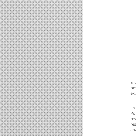
Ell
pos
ex
La 
Por
re
re
ap