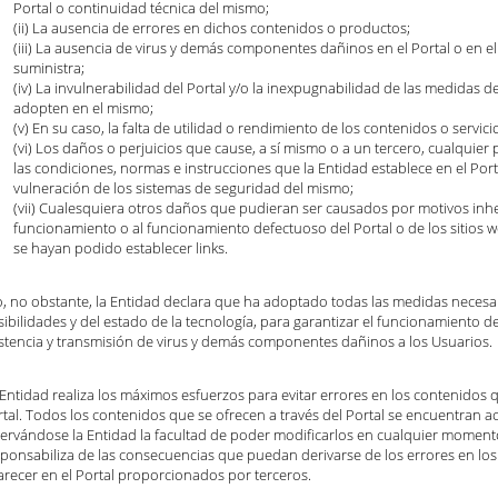
Portal o continuidad técnica del mismo;
(ii) La ausencia de errores en dichos contenidos o productos;
(iii) La ausencia de virus y demás componentes dañinos en el Portal o en el
suministra;
(iv) La invulnerabilidad del Portal y/o la inexpugnabilidad de las medidas 
adopten en el mismo;
(v) En su caso, la falta de utilidad o rendimiento de los contenidos o servicio
(vi) Los daños o perjuicios que cause, a sí mismo o a un tercero, cualquier
las condiciones, normas e instrucciones que la Entidad establece en el Porta
vulneración de los sistemas de seguridad del mismo;
(vii) Cualesquiera otros daños que pudieran ser causados por motivos inh
funcionamiento o al funcionamiento defectuoso del Portal o de los sitios w
se hayan podido establecer links.
o, no obstante, la Entidad declara que ha adoptado todas las medidas necesa
ibilidades y del estado de la tecnología, para garantizar el funcionamiento del 
istencia y transmisión de virus y demás componentes dañinos a los Usuarios.
Entidad realiza los máximos esfuerzos para evitar errores en los contenidos 
tal. Todos los contenidos que se ofrecen a través del Portal se encuentran a
servándose la Entidad la facultad de poder modificarlos en cualquier moment
sponsabiliza de las consecuencias que puedan derivarse de los errores en l
arecer en el Portal proporcionados por terceros.