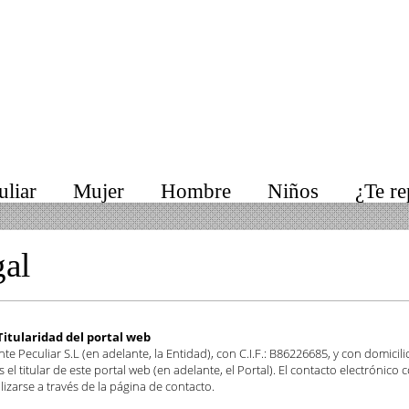
liar
Mujer
Hombre
Niños
¿Te r
gal
 Titularidad del portal web
te Peculiar S.L (en adelante, la Entidad), con C.I.F.: B86226685, y con domic
s el titular de este portal web (en adelante, el Portal). El contacto electrónico
lizarse a través de la página de contacto.