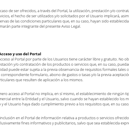
caso de ser ofrecidos, a través del Portal, la utilización, prestación y/o contr
vicios, el hecho de ser utilizados y/o solicitados por el Usuario implicará, asi
ervas de las condiciones particulares que, en su caso, hayan sido establecidas
marán parte integrante del presente Aviso Legal.
 Acceso y uso del Portal
acceso al Portal por parte de los Usuarios tiene carácter libre y gratuito. No obs
stación y/o contratación de los productos o servicios que, en su caso, puedan
idad puede estar sujeta a la previa observancia de requisitos formales tale
 correspondiente formulario, abono de gastos o tasas y/o la previa aceptació
ticulares que resulten de aplicación a los mismos.
mero acceso al Portal no implica, en sí mismo, el establecimiento de ningún ti
mercial entre la Entidad y el Usuario, salvo cuando se hayan establecido los
o y el Usuario haya dado cumplimiento previo a los requisitos que, en su caso
inclusión en el Portal de información relativa a productos o servicios ofrecido
lusivamente fines informativos y publicitarios, salvo que sea establecida exp