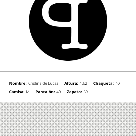
Nombre:
Cristina de Lucas
Altura:
1,62
Chaqueta:
40
Camisa:
M
Pantalón:
40
Zapato:
39