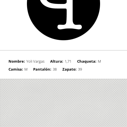
Nombre:
Yoli Vargas
Altura:
1,71
Chaqueta:
M
Camisa:
M
Pantalón:
38
Zapato:
39