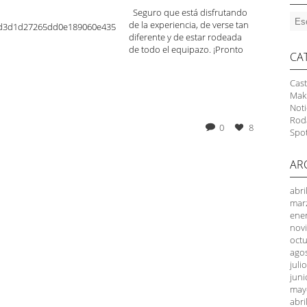
Seguro que está disfrutando
de la experiencia, de verse tan
diferente y de estar rodeada
de todo el equipazo. ¡Pronto
CA
Cast
Mak
Noti
Rod
0
8
Spo
AR
abri
mar
ene
nov
oct
ago
juli
juni
may
abri