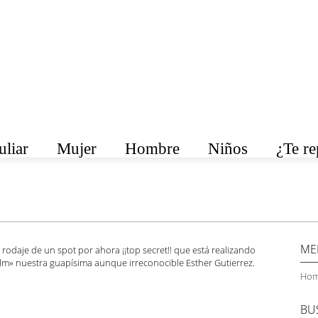
liar
Mujer
Hombre
Niños
¿Te r
ME
rodaje de un spot por ahora ¡¡top secret!! que está realizando
lm» nuestra guapísima aunque irreconocible Esther Gutierrez.
Hom
BU