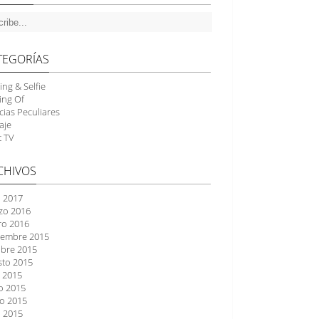
TEGORÍAS
ing & Selfie
ing Of
cias Peculiares
aje
t TV
CHIVOS
l 2017
zo 2016
ro 2016
iembre 2015
ubre 2015
sto 2015
o 2015
o 2015
o 2015
l 2015