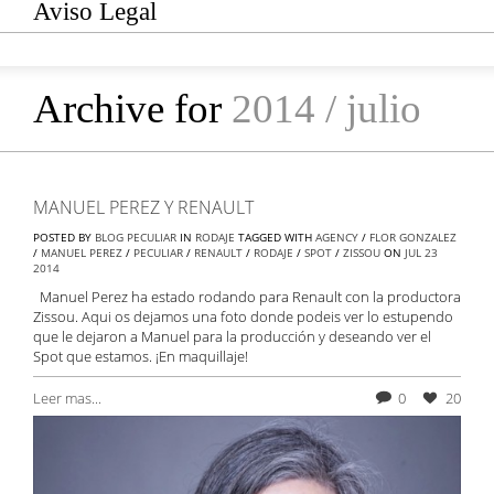
Aviso Legal
Archive for
2014 / julio
MANUEL PEREZ Y RENAULT
POSTED BY
BLOG PECULIAR
IN
RODAJE
TAGGED WITH
AGENCY
/
FLOR GONZALEZ
/
MANUEL PEREZ
/
PECULIAR
/
RENAULT
/
RODAJE
/
SPOT
/
ZISSOU
ON
JUL
23
2014
Manuel Perez ha estado rodando para Renault con la productora
Zissou. Aqui os dejamos una foto donde podeis ver lo estupendo
que le dejaron a Manuel para la producción y deseando ver el
Spot que estamos. ¡En maquillaje!
Leer mas...
0
20