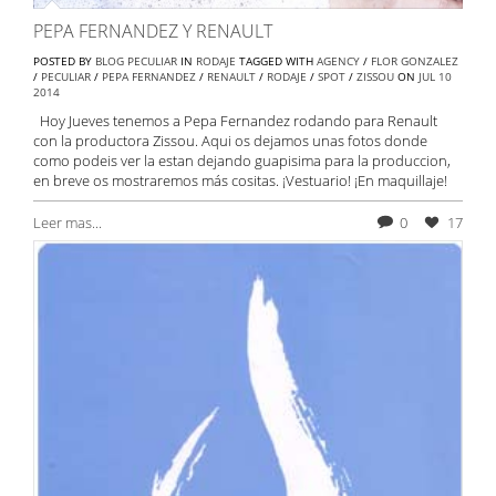
PEPA FERNANDEZ Y RENAULT
POSTED BY
BLOG PECULIAR
IN
RODAJE
TAGGED WITH
AGENCY
/
FLOR GONZALEZ
/
PECULIAR
/
PEPA FERNANDEZ
/
RENAULT
/
RODAJE
/
SPOT
/
ZISSOU
ON
JUL
10
2014
Hoy Jueves tenemos a Pepa Fernandez rodando para Renault
con la productora Zissou. Aqui os dejamos unas fotos donde
como podeis ver la estan dejando guapisima para la produccion,
en breve os mostraremos más cositas. ¡Vestuario! ¡En maquillaje!
Leer mas...
0
17