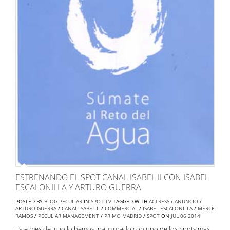
ESTRENANDO EL SPOT CANAL ISABEL II CON ISABEL
ESCALONILLA Y ARTURO GUERRA
POSTED BY
BLOG PECULIAR
IN
SPOT TV
TAGGED WITH
ACTRESS
/
ANUNCIO
/
ARTURO GUERRA
/
CANAL ISABEL II
/
COMMERCIAL
/
ISABEL ESCALONILLA
/
MERCÈ
RAMOS
/
PECULIAR MANAGEMENT
/
PRIMO MADRID
/
SPOT
ON
JUL
06
2014
Este mes de Julio lo hemos inaugurado con uno de los Spots mas