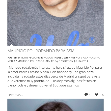
MAURICIO POL RODANDO PARA ASIA
POSTED BY
BLOG PECULIAR
IN
RODAJE
TAGGED WITH
AGENCY
/
ASIA
/
CAMINO
MEDIA
/
MAURICIO POL
/
PECULIAR
/
RODAJE
/
SPOT
ON
JUL
04
2014
Menudo rodaje más interesante ha disfrutado Mauricio Pol para
la productora Camino Media. Con bañador y una gran poza
incluida ha rodado estos días cerca de Madrid un spot para Asia
que veremos muy pronto. Aqui os dejamos algunas fotitos en
pleno rodaje y deseando ver el Spot que estamos.
Leer mas...
0
16