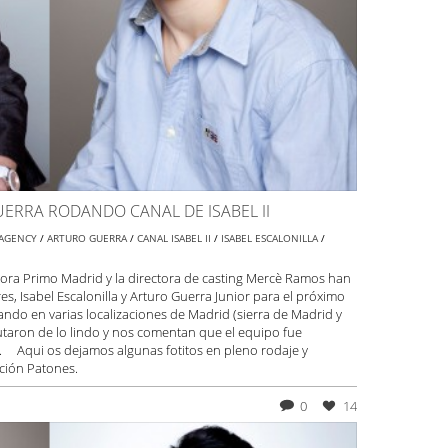
UERRA RODANDO CANAL DE ISABEL II
AGENCY
/
ARTURO GUERRA
/
CANAL ISABEL II
/
ISABEL ESCALONILLA
/
tora Primo Madrid y la directora de casting Mercè Ramos han
es, Isabel Escalonilla y Arturo Guerra Junior para el próximo
ndo en varias localizaciones de Madrid (sierra de Madrid y
rutaron de lo lindo y nos comentan que el equipo fue
s. Aqui os dejamos algunas fotitos en pleno rodaje y
ción Patones.
0
14