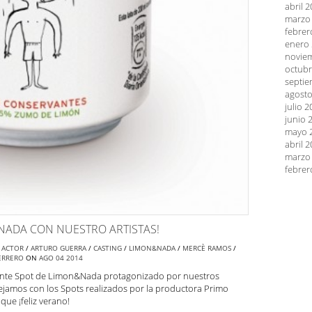
abril 
marzo
febrer
enero
novie
octubr
septie
agosto
julio 
junio 
mayo 
abril 
marzo
febrer
NADA CON NUESTRO ARTISTAS!
H
ACTOR
/
ARTURO GUERRA
/
CASTING
/
LIMON&NADA
/
MERCÈ RAMOS
/
ERRERO
ON
AGO
04
2014
scante Spot de Limon&Nada protagonizado por nuestros
dejamos con los Spots realizados por la productora Primo
que ¡feliz verano!