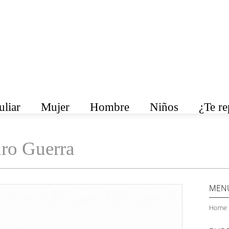
liar
Mujer
Hombre
Niños
¿Te r
ro Guerra
MEN
Home 