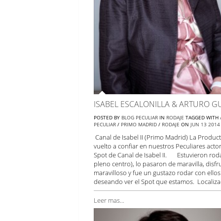
ISABEL ESCALONILLA & ARTURO G
POSTED BY
BLOG PECULIAR
IN
RODAJE
TAGGED WITH
PECULIAR
/
PRIMO MADRID
/
RODAJE
ON
JUN
13
2014
Canal de Isabel II (Primo Madrid) La Produc
vuelto a confiar en nuestros Peculiares actor
Spot de Canal de Isabel II. Estuvieron roda
pleno centro), lo pasaron de maravilla, disf
maravilloso y fue un gustazo rodar con ello
deseando ver el Spot que estamos. Localiza
Leer mas...