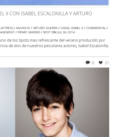
L II CON ISABEL ESCALONILLA Y ARTURO
H
ACTRESS
/
ANUNCIO
/
ARTURO GUERRA
/
CANAL ISABEL II
/
COMMERCIAL
/
NAGEMENT
/
PRIMO MADRID
/
SPOT
ON
JUL
06
2014
uno de los Spots mas refrescante del verano producido por
cia de dos de nuestros peculiares actores, Isabel Escalonilla
!
0
21