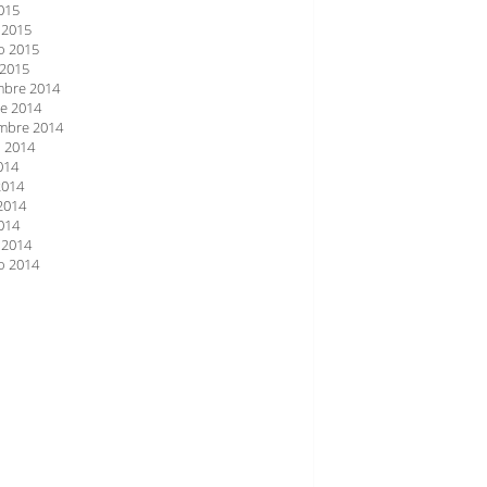
2015
 2015
o 2015
 2015
mbre 2014
e 2014
mbre 2014
 2014
2014
2014
2014
2014
 2014
o 2014