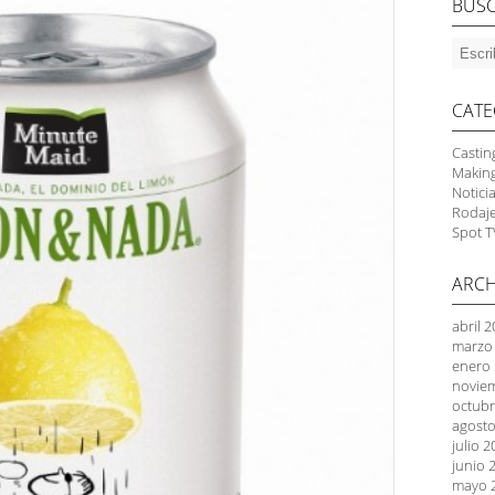
BUS
CATE
Castin
Makin
Notici
Rodaj
Spot T
ARCH
abril 
marzo
enero
novie
octubr
agosto
julio 
junio 
mayo 