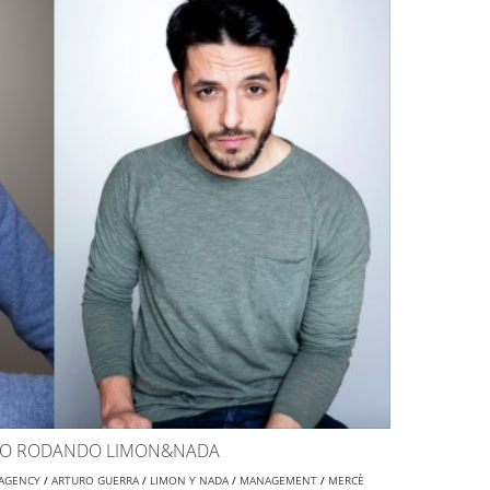
ERO RODANDO LIMON&NADA
AGENCY
/
ARTURO GUERRA
/
LIMON Y NADA
/
MANAGEMENT
/
MERCÈ