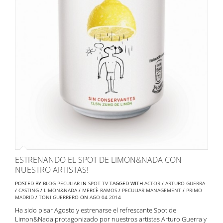
ESTRENANDO EL SPOT DE LIMON&NADA CON
NUESTRO ARTISTAS!
POSTED BY
BLOG PECULIAR
IN
SPOT TV
TAGGED WITH
ACTOR
/
ARTURO GUERRA
/
CASTING
/
LIMON&NADA
/
MERCÈ RAMOS
/
PECULIAR MANAGEMENT
/
PRIMO
MADRID
/
TONI GUERRERO
ON
AGO
04
2014
Ha sido pisar Agosto y estrenarse el refrescante Spot de
Limon&Nada protagonizado por nuestros artistas Arturo Guerra y