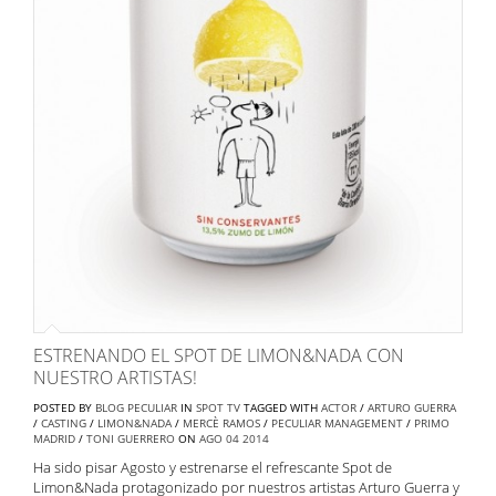
ESTRENANDO EL SPOT DE LIMON&NADA CON
NUESTRO ARTISTAS!
POSTED BY
BLOG PECULIAR
IN
SPOT TV
TAGGED WITH
ACTOR
/
ARTURO GUERRA
/
CASTING
/
LIMON&NADA
/
MERCÈ RAMOS
/
PECULIAR MANAGEMENT
/
PRIMO
MADRID
/
TONI GUERRERO
ON
AGO
04
2014
Ha sido pisar Agosto y estrenarse el refrescante Spot de
Limon&Nada protagonizado por nuestros artistas Arturo Guerra y