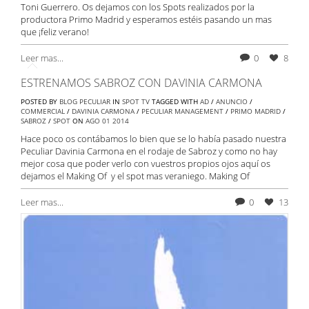
Toni Guerrero. Os dejamos con los Spots realizados por la
productora Primo Madrid y esperamos estéis pasando un mas
que ¡feliz verano!
Leer mas...
0
8
ESTRENAMOS SABROZ CON DAVINIA CARMONA
POSTED BY
BLOG PECULIAR
IN
SPOT TV
TAGGED WITH
AD
/
ANUNCIO
/
COMMERCIAL
/
DAVINIA CARMONA
/
PECULIAR MANAGEMENT
/
PRIMO MADRID
/
SABROZ
/
SPOT
ON
AGO
01
2014
Hace poco os contábamos lo bien que se lo había pasado nuestra
Peculiar Davinia Carmona en el rodaje de Sabroz y como no hay
mejor cosa que poder verlo con vuestros propios ojos aquí os
dejamos el Making Of y el spot mas veraniego. Making Of
Leer mas...
0
13