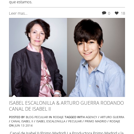
que estamos.
Leer mas...
0
18
ISABEL ESCALONILLA & ARTURO GUERRA RODANDO
CANAL DE ISABEL II
POSTED BY
BLOG PECULIAR
IN
RODAJE
TAGGED WITH
AGENCY
/
ARTURO GUERRA
/
CANAL ISABEL II
/
ISABEL ESCALONILLA
/
PECULIAR
/
PRIMO MADRID
/
RODAJE
ON
JUN
13
2014
Canal de Isabel II (Primo Madrid) La Productora Primo Madrid y la