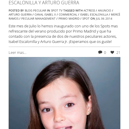
ESCALONILLA Y ARTURO GUERRA
POSTED BY
BLOG PECULIAR
IN
SPOT TV
TAGGED WITH
ACTRESS
/
ANUNCIO
/
ARTURO GUERRA
/
CANAL ISABEL II
/
COMMERCIAL
/
ISABEL ESCALONILLA
/
MERCÈ
RAMOS
/
PECULIAR MANAGEMENT
/
PRIMO MADRID
/
SPOT
ON
JUL
06
2014
Este mes de Julio lo hemos inaugurado con uno de los Spots mas
refrescante del verano producido por Primo Madrid y que ha
contado con la presencia de dos de nuestros peculiares actores,
Isabel Escalonilla y Arturo Guerra Jr. ¡Esperamos que os guste!
Leer mas...
0
21