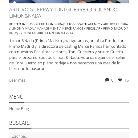
ARTURO GUERRA Y TONI GUERRERO RODANDO
LIMON&NADA
POSTED BY
BLOG PECULIAR
IN
RODAJE
TAGGED WITH
AGENCY
/
ARTURO GUERRA
/
LIMON Y NADA
/
MANAGEMENT
/
MERCÈ RAMOS
/
PECULIAR
/
PRIMO MADRID
/
RODAJE
/
TONI GUERRERO
ON
JUN
03
2014
Limon&Nada (Primo Madrid) ¡Inauguramos Junio! La Productora
Primo Madrid y la directora de casting Mercè Ramos han contado
con nuestros Peculiares actores, Toni Guerrero y Arturo Guerra
para el próximo Spot de Limon & Nada. Aqui os dejamos el Selfie
de Toni Guerro en pleno rodaje y nos hacemos una idea de lo
bien que lo pasaron.
Leer mas...
0
15
MENÚ
Home Blog
BUSCAR…