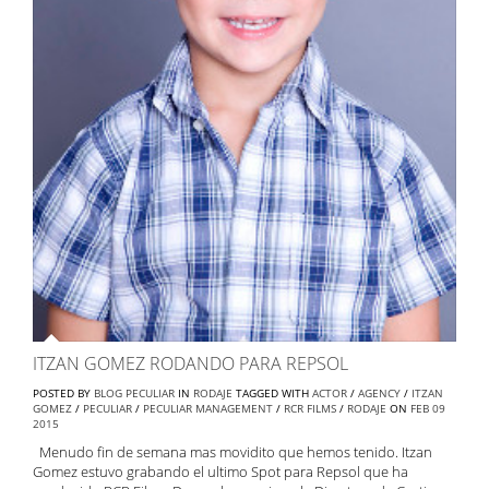
ITZAN GOMEZ RODANDO PARA REPSOL
POSTED BY
BLOG PECULIAR
IN
RODAJE
TAGGED WITH
ACTOR
/
AGENCY
/
ITZAN
GOMEZ
/
PECULIAR
/
PECULIAR MANAGEMENT
/
RCR FILMS
/
RODAJE
ON
FEB
09
2015
Menudo fin de semana mas movidito que hemos tenido. Itzan
Gomez estuvo grabando el ultimo Spot para Repsol que ha