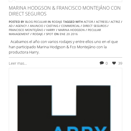
MARINA HODGSON & FRANCISCO MONTEJÁNO CON
DIRECT SEGUROS
POSTED BY
BLOG PECULIAR
IN
RODAJE
TAGGED WITH
ACTOR
/
ACTRESS
/
ACTRIZ
/
AD
/
AGENCY
/
ANUNCIO
/
CASTING
/
COMMERCIAL
/
DIRECT SEGUROS
/
FRANCISCO MONTEJÁNO
/
HARRY
/
MARINA HODGSON
/
PECULIAR
MANAGEMENT
/
RODAJE
/
SPOT
ON
ENE
20
2016
Acabamos el año con varios rodajes y entre ellos uno en el que
han participado Marina Hodgson & Fco Montejáno con la
productora Harry.
Leer mas...
0
39