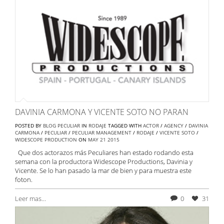
DAVINIA CARMONA Y VICENTE SOTO NO PARAN
POSTED BY
BLOG PECULIAR
IN
RODAJE
TAGGED WITH
ACTOR
/
AGENCY
/
DAVINIA
CARMONA
/
PECULIAR
/
PECULIAR MANAGEMENT
/
RODAJE
/
VICENTE SOTO
/
WIDESCOPE PRODUCTION
ON
MAY
21
2015
Que dos actorazos más Peculiares han estado rodando esta
semana con la productora Widescope Productions, Davinia y
Vicente. Se lo han pasado la mar de bien y para muestra este
foton.
Leer mas...
0
31