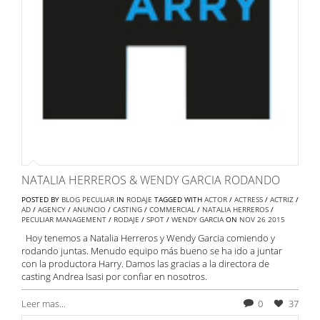
NATALIA HERREROS & WENDY GARCIA RODANDO
POSTED BY
BLOG PECULIAR
IN
RODAJE
TAGGED WITH
ACTOR
/
ACTRESS
/
ACTRIZ
/
AD
/
AGENCY
/
ANUNCIO
/
CASTING
/
COMMERCIAL
/
NATALIA HERREROS
/
PECULIAR MANAGEMENT
/
RODAJE
/
SPOT
/
WENDY GARCIA
ON
NOV
26
2015
Hoy tenemos a Natalia Herreros y Wendy Garcia comiendo y
rodando juntas. Menudo equipo más bueno se ha ido a juntar
con la productora Harry. Damos las gracias a la directora de
casting Andrea Isasi por confiar en nosotros.
Leer mas...
0
37