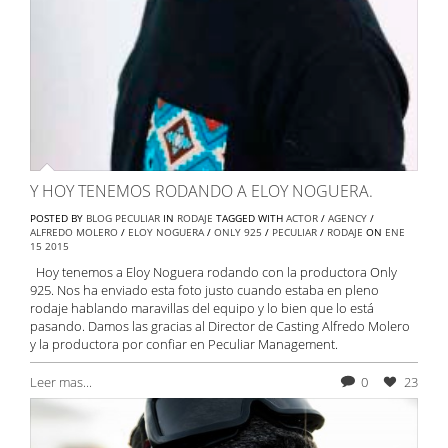
Y HOY TENEMOS RODANDO A ELOY NOGUERA.
POSTED BY
BLOG PECULIAR
IN
RODAJE
TAGGED WITH
ACTOR
/
AGENCY
/
ALFREDO MOLERO
/
ELOY NOGUERA
/
ONLY 925
/
PECULIAR
/
RODAJE
ON
ENE
15
2015
Hoy tenemos a Eloy Noguera rodando con la productora Only
925. Nos ha enviado esta foto justo cuando estaba en pleno
rodaje hablando maravillas del equipo y lo bien que lo está
pasando. Damos las gracias al Director de Casting Alfredo Molero
y la productora por confiar en Peculiar Management.
Leer mas...
0
23