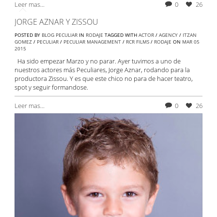
Leer mas...
0
26
JORGE AZNAR Y ZISSOU
POSTED BY
BLOG PECULIAR
IN
RODAJE
TAGGED WITH
ACTOR
/
AGENCY
/
ITZAN
GOMEZ
/
PECULIAR
/
PECULIAR MANAGEMENT
/
RCR FILMS
/
RODAJE
ON
MAR
05
2015
Ha sido empezar Marzo y no parar. Ayer tuvimos a uno de
nuestros actores más Peculiares, Jorge Aznar, rodando para la
productora Zissou. Y es que este chico no para de hacer teatro,
spot y seguir formandose.
Leer mas...
0
26