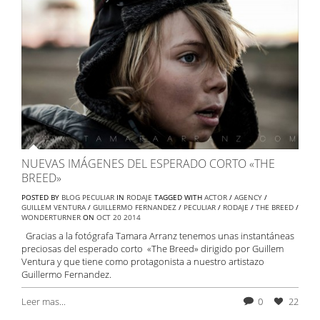
NUEVAS IMÁGENES DEL ESPERADO CORTO «THE
BREED»
POSTED BY
BLOG PECULIAR
IN
RODAJE
TAGGED WITH
ACTOR
/
AGENCY
/
GUILLEM VENTURA
/
GUILLERMO FERNANDEZ
/
PECULIAR
/
RODAJE
/
THE BREED
/
WONDERTURNER
ON
OCT
20
2014
Gracias a la fotógrafa Tamara Arranz tenemos unas instantáneas
preciosas del esperado corto «The Breed» dirigido por Guillem
Ventura y que tiene como protagonista a nuestro artistazo
Guillermo Fernandez.
Leer mas...
0
22