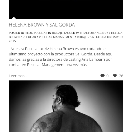
HELENA BROWN Y SAL GORDA
POSTED BY
BLOG PECULIAR
IN
RODAJE
TAGGED WITH
ACTOR
/
AGENCY
/
HELENA
BROWN
/
PECULIAR
/
PECULIAR MANAGEMENT
/
RODAJE
/
SAL GORDA
ON
MAY
03
2015
Nuestra Peculiar actriz Helena Brown estuvo rodando el
ultimisimo proyecto con la productora Sal Gorda. Desde aqui
damos las gracias a la directora de casting Ana Lambarri por
confiar en Peculiar Management una vez más.
Leer mas...
0
26