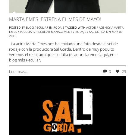
MARTA EMES ¡ESTRENA EL MES DE MAYO!
POSTED BY
BLOG PECULIAR
IN
RODAJE
TAGGED WITH
ACTOR
/
AGENCY
/
MARTA
EMES
/
PECULIAR
/
PECULIAR MANAGEMENT
/
RODAJE
/
SAL GORDA
ON
MAY
03
2015
La actriz Marta Emes nos ha enviado una foto desde el set de
rodaje con la productora Sal Gorda. Dentro de muy poquito
veremos el resultado que sin falta os anunciaremos aqui, en el
blog más Peculiar.
Leer mas...
0
29