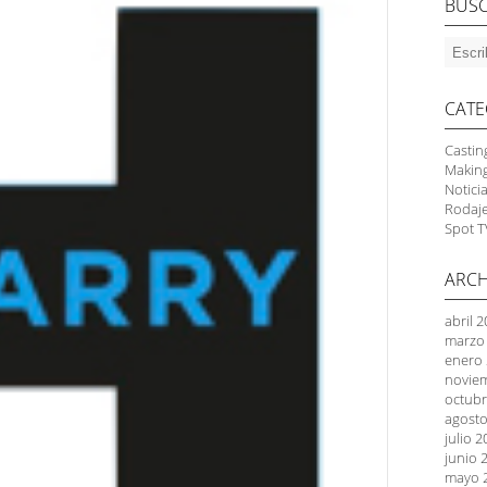
BUS
CATE
Castin
Makin
Notici
Rodaj
Spot T
ARCH
abril 
marzo
enero
novie
octubr
agosto
julio 
junio 
mayo 