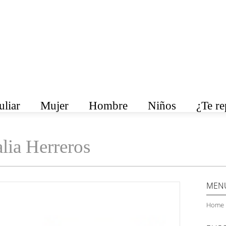
liar
Mujer
Hombre
Niños
¿Te r
lia Herreros
MEN
Home 