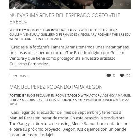
NUEVAS IMÁGENES DEL ESPERADO CORTO «THE
BREED»
POSTED BY
BLOG PECULIAR
IN
RODAJE
TAGGED WITH
ACTOR
/
AGENCY
/
GUILLEM VENTURA
/
GUILLERMO FERNANDEZ
/
PECULIAR
/
RODAJE
/
THE BREED
/
WONDERTURNER
ON
OCT
20
2014
Gracias a la fotógrafa Tamara Arranz tenemos unas instantáneas
preciosas del esperado corto «The Breed» dirigido por Guillem
Ventura y que tiene como protagonista a nuestro artistazo
Guillermo Fernandez.
Leer mas...
0
22
MANUEL PEREZ RODANDO PARA AEGON
POSTED BY
BLOG PECULIAR
IN
RODAJE
TAGGED WITH
ACTOR
/
AGENCY
/
MANUEL
PEREZ
/
MCCORMICK
/
PECULIAR
/
RODAJE
/
SPOT
/
WONDERTURNER
ON
SEP
22
2014
Casi llegando al ecuador del mes de Septiembre y tenemos a
Manuel Perez sin parar de rodar. En esta ocasión la productora
The Gang y la directora de casting Mercè Ramos han contado con
el para su próximo proyecto : Aegon. ¡Os dejamos con un par de
instantáneas del rodaje!.