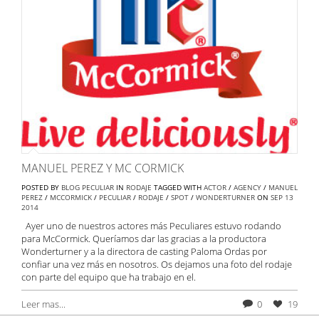
MANUEL PEREZ Y MC CORMICK
POSTED BY
BLOG PECULIAR
IN
RODAJE
TAGGED WITH
ACTOR
/
AGENCY
/
MANUEL
PEREZ
/
MCCORMICK
/
PECULIAR
/
RODAJE
/
SPOT
/
WONDERTURNER
ON
SEP
13
2014
Ayer uno de nuestros actores más Peculiares estuvo rodando
para McCormick. Queríamos dar las gracias a la productora
Wonderturner y a la directora de casting Paloma Ordas por
confiar una vez más en nosotros. Os dejamos una foto del rodaje
con parte del equipo que ha trabajo en el.
Leer mas...
0
19