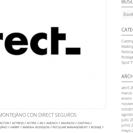
BUS
CATE
Castin
Makin
Notici
Rodaj
Spot T
ARCH
abril 
marzo
enero
novie
octubr
agosto
MONTEJÁNO CON DIRECT SEGUROS
julio 
ACTOR
/
ACTRESS
/
ACTRIZ
/
AD
/
AGENCY
/
ANUNCIO
/
CASTING
/
junio 
EJÁNO
/
HARRY
/
MARINA HODGSON
/
PECULIAR MANAGEMENT
/
RODAJE
/
mayo 