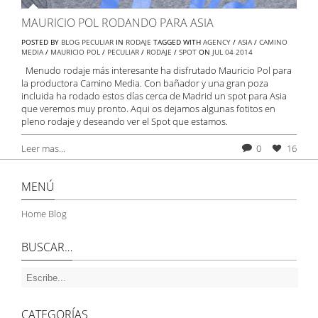
MAURICIO POL RODANDO PARA ASIA
POSTED BY
BLOG PECULIAR
IN
RODAJE
TAGGED WITH
AGENCY
/
ASIA
/
CAMINO
MEDIA
/
MAURICIO POL
/
PECULIAR
/
RODAJE
/
SPOT
ON
JUL
04
2014
Menudo rodaje más interesante ha disfrutado Mauricio Pol para
la productora Camino Media. Con bañador y una gran poza
incluida ha rodado estos días cerca de Madrid un spot para Asia
que veremos muy pronto. Aqui os dejamos algunas fotitos en
pleno rodaje y deseando ver el Spot que estamos.
Leer mas...
0
16
MENÚ
Home Blog
BUSCAR…
CATEGORÍAS