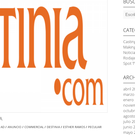
BUS
CATE
Castin
Makin
Notici
Rodaj
Spot T
ARCH
abril 
marzo
enero
novie
octubr
agosto
A
julio 
junio 
H
AD
/
ANUNCIO
/
COMMERCIAL
/
DESTINIA
/
ESTHER RAMOS
/
PECULIAR
mayo 