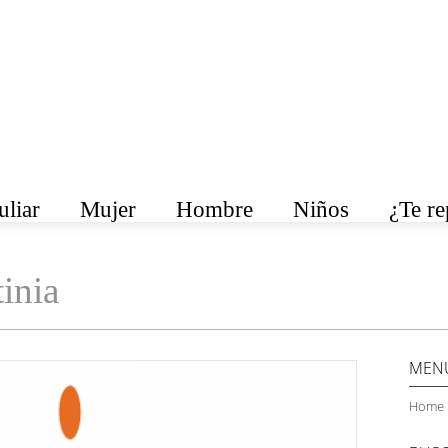
liar
Mujer
Hombre
Niños
¿Te r
inia
MEN
Home 