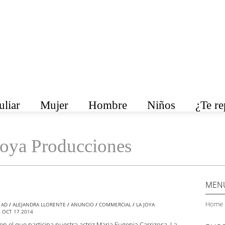
liar
Mujer
Hombre
Niños
¿Te r
Joya Producciones
MEN
Home 
H
AD
/
ALEJANDRA LLORENTE
/
ANUNCIO
/
COMMERCIAL
/
LA JOYA
N
OCT
17
2014
 el que participa nuestra actriz Maria Eugenia Carrizosa. La