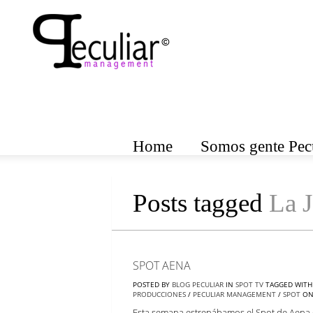
Home
Somos gente Pecu
Posts tagged
La 
SPOT AENA
POSTED BY
BLOG PECULIAR
IN
SPOT TV
TAGGED WIT
PRODUCCIONES
/
PECULIAR MANAGEMENT
/
SPOT
O
Esta semana estrenábamos el Spot de Aena en