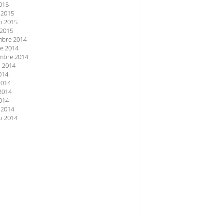
2015
 2015
o 2015
 2015
mbre 2014
e 2014
mbre 2014
 2014
2014
2014
2014
2014
 2014
o 2014