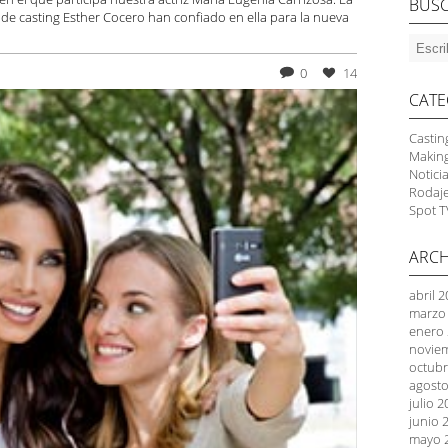
BUS
 de casting Esther Cocero han confiado en ella para la nueva
0
14
CATE
Castin
Makin
Notici
Rodaj
Spot T
ARCH
abril 
marzo
enero
novie
octubr
agosto
julio 
junio 
mayo 