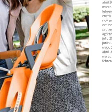
abril 
marzo
febrer
enero
novie
octubr
septie
agosto
julio 
junio 
mayo 
abril 
marzo
febrer