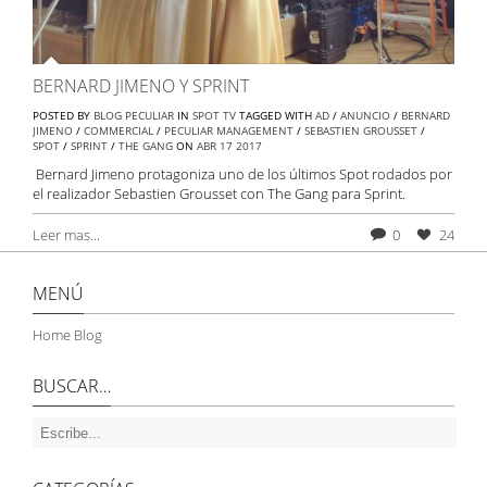
BERNARD JIMENO Y SPRINT
POSTED BY
BLOG PECULIAR
IN
SPOT TV
TAGGED WITH
AD
/
ANUNCIO
/
BERNARD
JIMENO
/
COMMERCIAL
/
PECULIAR MANAGEMENT
/
SEBASTIEN GROUSSET
/
SPOT
/
SPRINT
/
THE GANG
ON
ABR
17
2017
Bernard Jimeno protagoniza uno de los últimos Spot rodados por
el realizador Sebastien Grousset con The Gang para Sprint.
Leer mas...
0
24
MENÚ
Home Blog
BUSCAR…