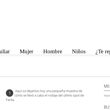
liar
Mujer
Hombre
Niños
¿Te r
ME
Aquí os dejamos hoy una pequeña muestra de
1
cómo se llevó a cabo el rodaje del último spot de
Hom
Fanta.
BU