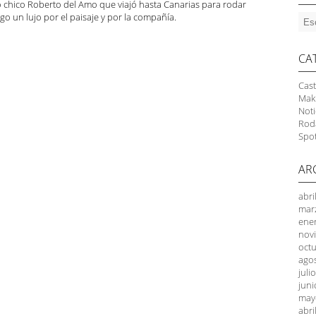
o chico Roberto del Amo que viajó hasta Canarias para rodar
go un lujo por el paisaje y por la compañía.
CA
Cast
Mak
Noti
Rod
Spo
AR
abri
mar
ene
nov
oct
ago
juli
juni
may
abri