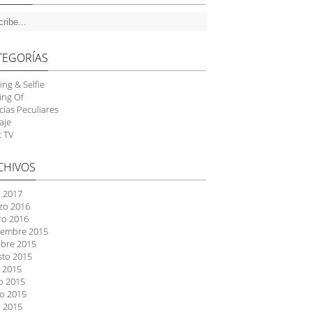
TEGORÍAS
ing & Selfie
ing Of
cias Peculiares
aje
t TV
CHIVOS
l 2017
zo 2016
ro 2016
iembre 2015
ubre 2015
sto 2015
o 2015
o 2015
o 2015
l 2015