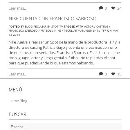
Leer mas...
0
24
NIKE CUENTA CON FRANCISCO SABROSO
POSTED BY
BLOG PECULIAR
IN
SPOT TV
TAGGED WITH
ACTOR
/
CASTING
/
FRANCISCO SABROSO
/
FUTBOL
/
NIKE
/
PECULIAR MANAGEMENT
/
TF7
ON
MAY
13
2014
Nike vuelve a realizar un Spot de la mano de la productora TF7 y la
directora de casting Patricia Gayo y cuenta una vez más con uno
de nuestros representados, Francisco Sabroso. Este chico lo tiene
todo, guapo, actor y juega genial al fútbol. No te pierdas el spot
para que puedas ver de lo que estamos hablando.
Leer mas...
0
15
MENÚ
Home Blog
BUSCAR…