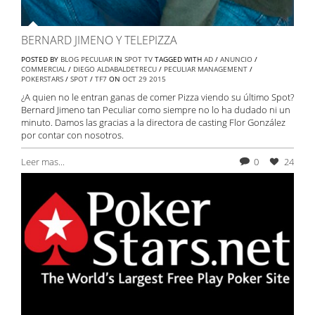
BERNARD JIMENO Y TELEPIZZA
POSTED BY
BLOG PECULIAR
IN
SPOT TV
TAGGED WITH
AD
/
ANUNCIO
/
COMMERCIAL
/
DIEGO ALDABALDETRECU
/
PECULIAR MANAGEMENT
/
POKERSTARS
/
SPOT
/
TF7
ON
OCT
29
2015
¿A quien no le entran ganas de comer Pizza viendo su último Spot?
Bernard Jimeno tan Peculiar como siempre no lo ha dudado ni un
minuto. Damos las gracias a la directora de casting Flor González
por contar con nosotros.
Leer mas...
0
24