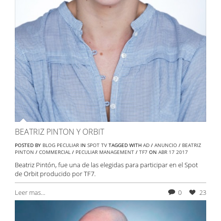
BEATRIZ PINTON Y ORBIT
POSTED BY
BLOG PECULIAR
IN
SPOT TV
TAGGED WITH
AD
/
ANUNCIO
/
BEATRIZ
PINTON
/
COMMERCIAL
/
PECULIAR MANAGEMENT
/
TF7
ON
ABR
17
2017
Beatriz Pintón, fue una de las elegidas para participar en el Spot
de Orbit producido por TF7.
Leer mas...
0
23