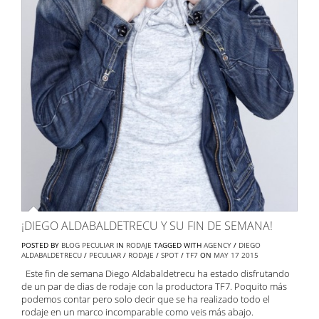
¡DIEGO ALDABALDETRECU Y SU FIN DE SEMANA!
POSTED BY
BLOG PECULIAR
IN
RODAJE
TAGGED WITH
AGENCY
/
DIEGO
ALDABALDETRECU
/
PECULIAR
/
RODAJE
/
SPOT
/
TF7
ON
MAY
17
2015
Este fin de semana Diego Aldabaldetrecu ha estado disfrutando
de un par de dias de rodaje con la productora TF7. Poquito más
podemos contar pero solo decir que se ha realizado todo el
rodaje en un marco incomparable como veis más abajo.